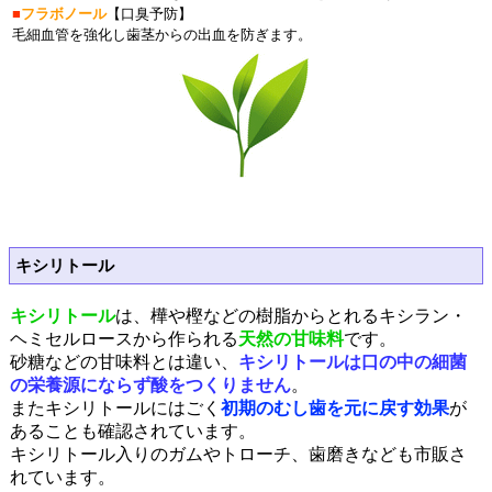
■
フラボノール
【口臭予防】
毛細血管を強化し歯茎からの出血を防ぎます。
キシリトール
キシリトール
は、樺や樫などの樹脂からとれるキシラン・
ヘミセルロースから作られる
天然の甘味料
です。
砂糖などの甘味料とは違い、
キシリトールは口の中の細菌
の栄養源にならず酸をつくりません
。
またキシリトールにはごく
初期のむし歯を元に戻す効果
が
あることも確認されています。
キシリトール入りのガムやトローチ、歯磨きなども市販さ
れています。