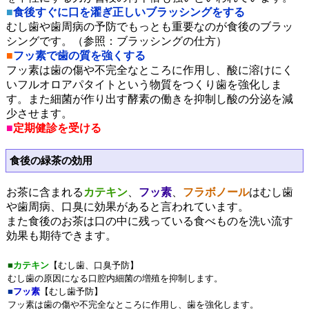
■
食後すぐに口を濯ぎ正しいブラッシングをする
むし歯や歯周病の予防でもっとも重要なのが食後のブラッ
シングです。（参照：ブラッシングの仕方）
■
フッ素で歯の質を強くする
フッ素は歯の傷や不完全なところに作用し、酸に溶けにく
いフルオロアパタイトという物質をつくり歯を強化しま
す。また細菌が作り出す酵素の働きを抑制し酸の分泌を減
少させます。
■
定期健診を受ける
食後の緑茶の効用
お茶に含まれる
カテキン
、
フッ素
、
フラボノール
はむし歯
や歯周病、口臭に効果があると言われています。
また食後のお茶は口の中に残っている食べものを洗い流す
効果も期待できます。
■
カテキン
【むし歯、口臭予防】
むし歯の原因になる口腔内細菌の増殖を抑制します。
■
フッ素
【むし歯予防】
フッ素は歯の傷や不完全なところに作用し、歯を強化します。