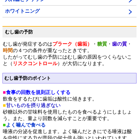
ホワイトニング
むし歯の予防
むし歯が発症するのは
プラーク（歯垢）
・
糖質
・
歯の質
・
時間
の４つの条件が重なったときです。
したがってむし歯の予防にはむし歯の原因をつくらないこ
と（
リスクコントロール
）が大切になります。
むし歯予防のポイント
■
食事の回数を規則正しくする
飲食をするたびに歯垢は酸性に傾きます。
■
甘いものを摂り過ぎない
砂糖以外の甘味料を使用したものを食べるようにしましょ
う。また、量より回数を減らすことが重要です。
■
よく噛んで食べる
唾液の分泌を促進します。よく噛んだときにでる唾液は酸
を中性にする力が普段の何十倍も強いといわれています。