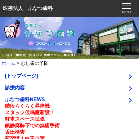
医療法人 ふなつ歯科
MENU
ホーム
むし歯の予防
[トップページ]
診療内容
ふなつ歯科NEWS
階段らくらく昇降機
スタッフ仮眠室新設！
駐車スペース拡張
鎮静麻酔下での無痛手術
舌圧検査
新習慣！白玉点滴