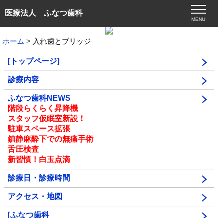
医療法人 ふなつ歯科
MENU
ホーム
入れ歯とブリッジ
[トップページ]
診療内容
ふなつ歯科NEWS
階段らくらく昇降機
スタッフ仮眠室新設！
駐車スペース拡張
鎮静麻酔下での無痛手術
舌圧検査
新習慣！白玉点滴
診療日・診療時間
アクセス・地図
[ふなつ歯科