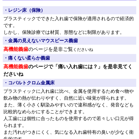
・レジン床（保険）
プラスティックでできた入れ歯で保険が適用されるので経済的
です。
しかし、保険診療では材質、形態などに制限があります。
・金属の見えないマウスピース義歯
高機能義歯
のページを是非ご覧
くださいね
・痛くない柔らか義歯
高機能義歯
のページで「痛い入れ歯には？」を是非見てく
ださいね
・コバルトクロム金属床
プラスティックに入れ歯に比べ、金属を使用するため食べ物や
飲み物の熱が伝わりやすく、自然に近い味覚が得られます。
また、薄く小さく馴染みやすいので違和感がなく、発音なども
比較的なめらかにすることができます。
人工歯には個性に合ったものを使用するので若々しい口元が得
られます。
また汚れがつきにくく、気になる入れ歯特有の臭いが少なく衛
生的です。