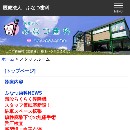
医療法人 ふなつ歯科
MENU
ホーム
スタッフルーム
[トップページ]
診療内容
ふなつ歯科NEWS
階段らくらく昇降機
スタッフ仮眠室新設！
駐車スペース拡張
鎮静麻酔下での無痛手術
舌圧検査
新習慣！白玉点滴