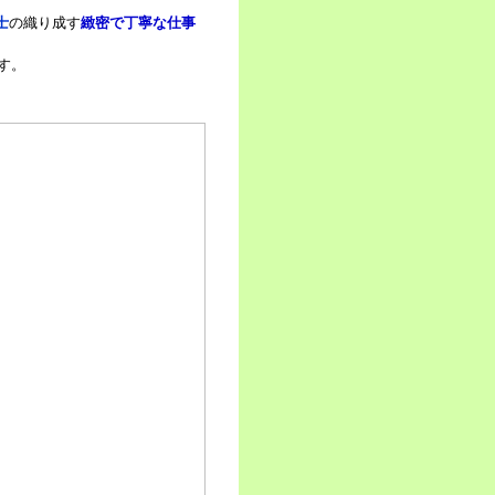
士
の織り成す
緻密で丁寧な仕事
す。