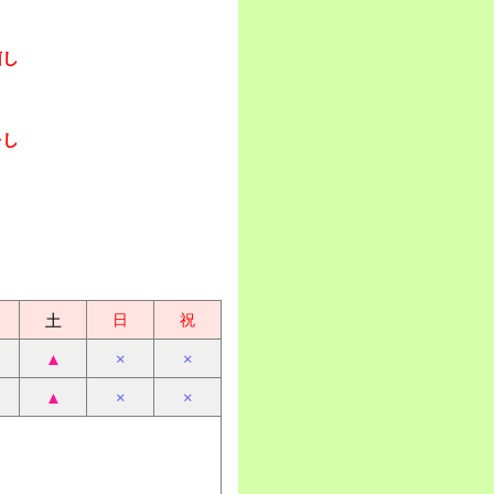
菌し
をし
土
日
祝
▲
×
×
▲
×
×