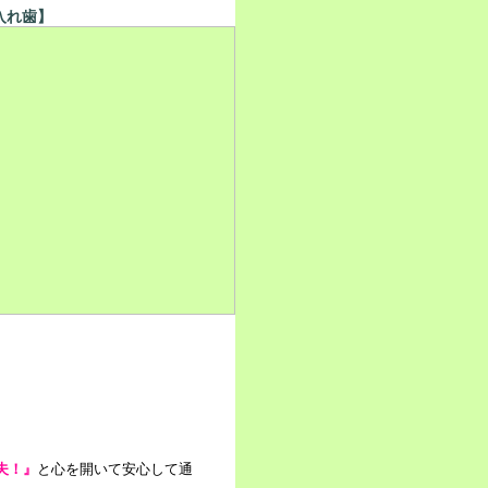
入れ歯】
夫！』
と心を開いて安心して通