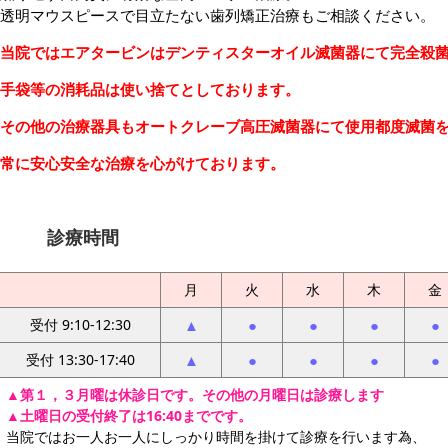
透明マウスピースで目立たない歯列矯正治療もご相談ください。
当院ではエアタービンはデンティスターオイル滅菌器にて完全殺
手袋等の消耗品は使い捨てとしております。
その他の治療器具もオートクレーブ高圧滅菌器にて使用都度滅菌
常に安心安全な治療を心がけております。
診療時間
月
火
水
木
金
受付 9:10-12:30
▲
●
●
●
●
受付 13:30-17:40
▲
●
●
●
●
▲第１，３月曜は休診日です。その他の月曜日は診療します
▲土曜日の受付終了は16:40までです。
当院ではお一人お一人にしっかり時間を掛けて診療を行います為、