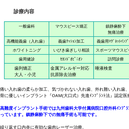
診療内容
一般歯科
マウスピース矯正
鎮静麻酔下
無痛治療
高機能義歯（入れ歯）
義歯ｸｯｼｮﾝ加工
義歯用ﾏｸﾞﾈｯﾄｲﾝﾌﾟ
ホワイトニング
いびき歯ぎしり相談
スポーツマウスピ
歯周健診
ｾｶﾝﾄﾞｵﾋﾟﾆｵﾝ
訪問診療
歯列矯正
金属アレルギー対応
唾液検査
大人・小児
抗原除去治療
痛い入れ歯の柔らか加工、気づかれない入れ歯、外れ難い入れ歯
骨に優しいインプラント『OAM(大口式）先進ｲﾝﾌﾟﾗﾝﾄ法』認定
高難度インプラント手術では九州歯科大学付属病院口腔外科ｲﾝﾌﾟﾗ
っています。鎮静麻酔下での無痛手術も可能です。
繰り返す口内炎に有効な歯肉レーザー治療。