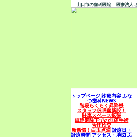
山口市の歯科医院 医療法人 ふ
トップページ
診療内容
ふな
つ歯科NEWS
階段らくらく昇降機
スタッフ仮眠室新設！
駐車スペース拡張
鎮静麻酔下での無痛手術
舌圧検査
新習慣！白玉点滴
診療日・
診療時間
アクセス・地図
ふ