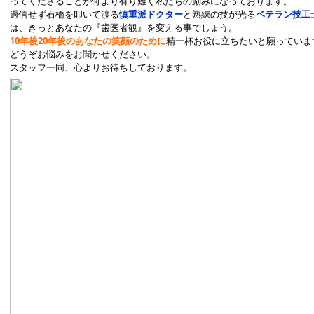
ってくださることが何より有り難く私たちの励みになっております。
過信せず石橋を叩いて渡る
慎重派ドクター
と熟練の技が光る
ベテラン技工
は、きっとあなたの『歯医者観』を変える事でしょう。
10年後20年後のあなたの笑顔のために
精一杯お役に立ちたいと願っていま
どうぞお悩みをお聞かせください。
スタッフ一同、心よりお待ちしております。