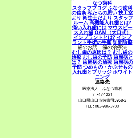
なつ歯科
スタッフブログ
ふなつ歯科
の信条
私たちの思い
技工室
より
衛生士だより
スタッフ
ルーム
高機能入れ歯とは?
痛い入れ歯には
マウスピー
ス入れ歯
OAM（大口式）
インプラントとは?
インプ
ラント手術の手順
訪問診療
歯のお話 歯の治療法
むし歯の原因は？
むし歯の
治療
むし歯の予防
歯周病と
は？
歯周病の治療
歯周病の
予防
つめもの・かぶせもの
入れ歯とブリッジ
ホワイト
ニング
連絡先
医療法人 ふなつ歯科
〒747-1221
山口県山口市鋳銭司5958-3
TEL : 083-986-3700